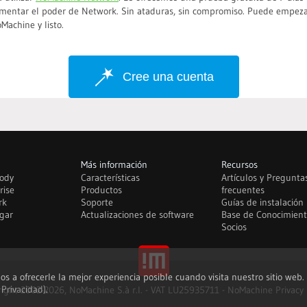
entar el poder de Network. Sin ataduras, sin compromiso. Puede empezar
achine y listo.
Cree una cuenta
Más información
Recursos
ody
Características
Artículos y Pregunt
rise
Productos
frecuentes
rk
Soporte
Guías de instalación
gar
Actualizaciones de software
Base de Conocimien
Socios
nos a ofrecerle la mejor experiencia posible cuando visita nuestro sitio web
 Privacidad)
.
ight 2002-2026, NoMachine S.à r.l. - VAT LU25935711 -
NoMachine Privacy 