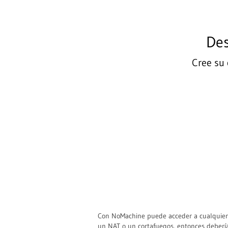
Des
Cree su 
Con NoMachine puede acceder a cualquier o
un NAT o un cortafuegos, entonces debería