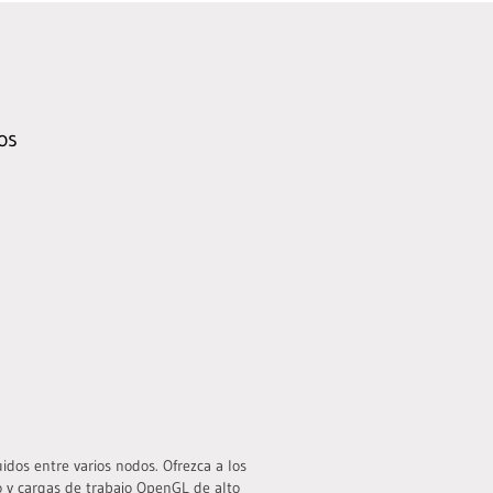
os
uidos entre varios nodos. Ofrezca a los
o y cargas de trabajo OpenGL de alto