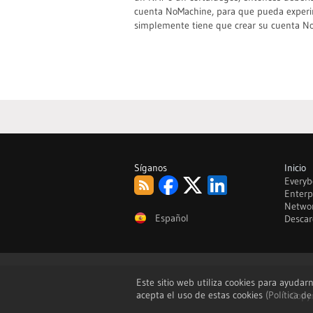
cuenta NoMachine, para que pueda experim
simplemente tiene que crear su cuenta NoM
Síganos
Inicio
RSS
Facebook
Twitter
LinkedIn
Everyb
Enterp
Netwo
Español
Descar
Este sitio web utiliza cookies para ayudar
acepta el uso de estas cookies
(Política de
Copyr