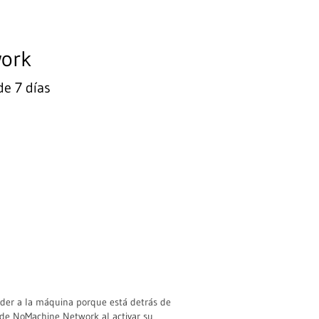
work
de 7 días
eder a la máquina porque está detrás de
 de NoMachine Network al activar su